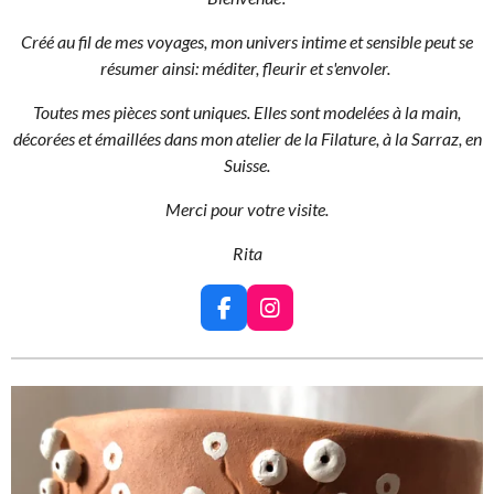
Créé au fil de mes voyages, mon univers intime et sensible
peut se
résumer ainsi:
méditer, fleurir et s'envoler.
Toutes mes pièces sont uniques. Elles sont modelées à la main,
décorées et émaillées dans mon atelier de la Filature, à la Sarraz, en
Suisse.
Merci pour votre visite.
Rita
F
I
a
n
c
s
e
t
b
a
o
g
o
r
k
a
m