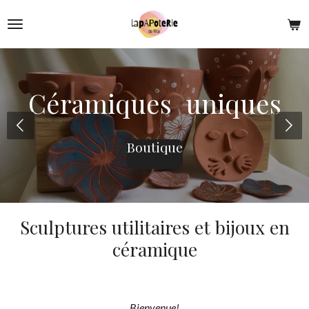
Passer
au
contenu
principal
Céramiques uniques
Boutique
Sculptures utilitaires et bijoux en
céramique
Bienvenue!